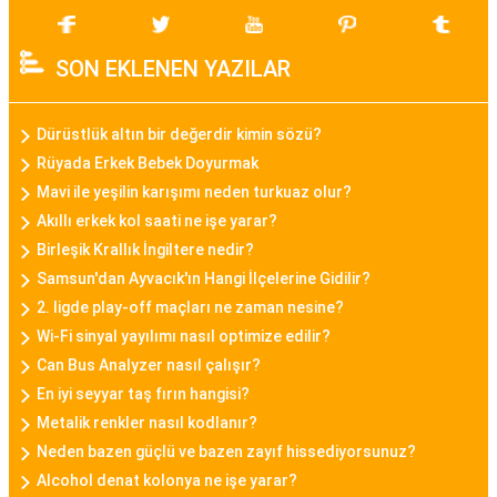
Bayan Akıllı Saat
Teknolojinin gelişimi ile birlikte bayan akıllı saat
SON EKLENEN YAZILAR
modelleri de popülerlik kazanmıştır. Bu modeller,
sadece zamanı göstermekle kalmayıp, fitness
takibi, çağrı bildirimleri, müzik kontrolü gibi
Dürüstlük altın bir değerdir kimin sözü?
fonksiyonları da içinde barındırarak günümüz
Rüyada Erkek Bebek Doyurmak
kadınının aktif yaşam tarzına uygun bir seçenek
Mavi ile yeşilin karışımı neden turkuaz olur?
sunar.
Akıllı erkek kol saati ne işe yarar?
Birleşik Krallık İngiltere nedir?
Daniel Klein Bayan Saat
Samsun'dan Ayvacık'ın Hangi İlçelerine Gidilir?
Daniel Klein, şıklık ve kaliteyi bir araya getiren
2. ligde play-off maçları ne zaman nesine?
bayan saat modelleriyle bilinen bir markadır.
Wi-Fi sinyal yayılımı nasıl optimize edilir?
Can Bus Analyzer nasıl çalışır?
Minimalist tasarımları, zarif detayları ve kaliteli
En iyi seyyar taş fırın hangisi?
malzemeleriyle Daniel Klein bayan saatleri,
Metalik renkler nasıl kodlanır?
kullanıcılarına tarz bir görünüm sunar.
Neden bazen güçlü ve bazen zayıf hissediyorsunuz?
Alcohol denat kolonya ne işe yarar?
Casio Bayan Saat