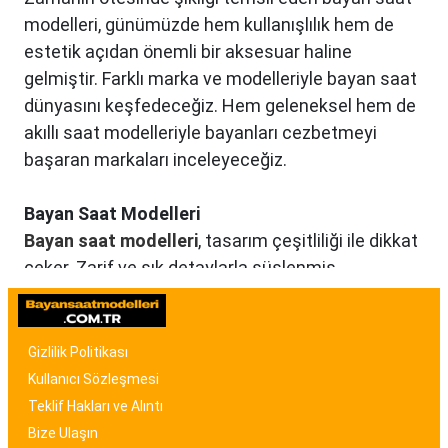
modelleri, günümüzde hem kullanışlılık hem de
estetik açıdan önemli bir aksesuar haline
gelmiştir. Farklı marka ve modelleriyle bayan saat
dünyasını keşfedeceğiz. Hem geleneksel hem de
akıllı saat modelleriyle bayanları cezbetmeyi
başaran markaları inceleyeceğiz.
Bayan Saat Modelleri
Bayan saat modelleri
, tasarım çeşitliliği ile dikkat
çeker. Zarif ve şık detaylarla süslenmiş
modellerden, spor ve günlük kullanıma uygun
olanlara kadar birçok seçenek mevcuttur. Renk,
malzeme ve tasarım özellikleriyle bayan saat
Gizlilik Politikası
modelleri, kullanıcıların tarzına uygun seçenekler
Kullanıcı Sözleşmesi
sunar.
Teklif Hakları ve Alıntı
Bize Ulaşın