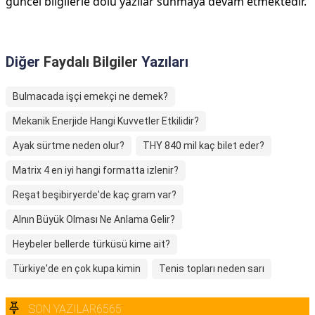
güncel bilgilerle dolu yazılar sunmaya devam etmektedir.
Diğer
Faydalı Bilgiler
Yazıları
Bulmacada işçi emekçi ne demek?
Mekanik Enerjide Hangi Kuvvetler Etkilidir?
Ayak sürtme neden olur?
THY 840 mil kaç bilet eder?
Matrix 4 en iyi hangi formatta izlenir?
Reşat beşibiryerde'de kaç gram var?
Alnın Büyük Olması Ne Anlama Gelir?
Heybeler bellerde türküsü kime ait?
Türkiye'de en çok kupa kimin
Tenis topları neden sarı
SON YAZILAR6565