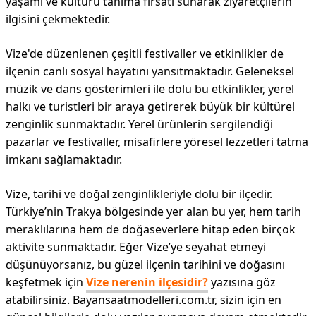
yaşamı ve kültürü tanıma fırsatı sunarak ziyaretçilerin
ilgisini çekmektedir.
Vize'de düzenlenen çeşitli festivaller ve etkinlikler de
ilçenin canlı sosyal hayatını yansıtmaktadır. Geleneksel
müzik ve dans gösterimleri ile dolu bu etkinlikler, yerel
halkı ve turistleri bir araya getirerek büyük bir kültürel
zenginlik sunmaktadır. Yerel ürünlerin sergilendiği
pazarlar ve festivaller, misafirlere yöresel lezzetleri tatma
imkanı sağlamaktadır.
Vize, tarihi ve doğal zenginlikleriyle dolu bir ilçedir.
Türkiye’nin Trakya bölgesinde yer alan bu yer, hem tarih
meraklılarına hem de doğaseverlere hitap eden birçok
aktivite sunmaktadır. Eğer Vize’ye seyahat etmeyi
düşünüyorsanız, bu güzel ilçenin tarihini ve doğasını
keşfetmek için
Vize nerenin ilçesidir?
yazısına göz
atabilirsiniz. Bayansaatmodelleri.com.tr, sizin için en