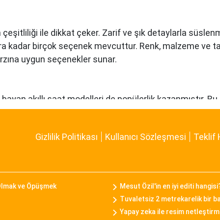
 çeşitliliği ile dikkat çeker. Zarif ve şık detaylarla süsl
ra kadar birçok seçenek mevcuttur. Renk, malzeme ve tas
tarzına uygun seçenekler sunar.
kte bayan akıllı saat modelleri de popülerlik kazanmıştır. 
akibi, çağrı bildirimleri, müzik kontrolü gibi fonksiyonları
 tarzına uygun bir seçenek sunar.
Gizlilik Politikası
Kullanıcı Sözleşmesi
Teklif 
 bir araya getiren bayan saat modelleriyle bilinen bir markad
iyle Daniel Klein bayan saatleri, kullanıcılarına tarz bir 
 Olmak ve Öpüşmek
Mesut Özil'in en iyi editi hangisi
Tuvaletsiz 2 metrekarelik bir b
Yapay zeka ile resim netleştirme
liği ile tanınan bir markadır. Casio bayan saat modelleri, d