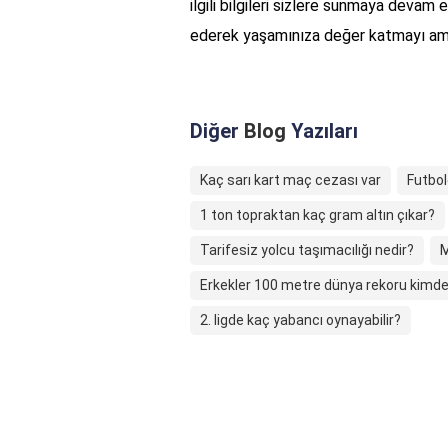
ilgili bilgileri sizlere sunmaya devam e
ederek yaşamınıza değer katmayı am
Diğer
Blog
Yazıları
Kaç sarı kart maç cezası var
Futbol
1 ton topraktan kaç gram altın çıkar?
Tarifesiz yolcu taşımacılığı nedir?
M
Erkekler 100 metre dünya rekoru kimd
2. ligde kaç yabancı oynayabilir?