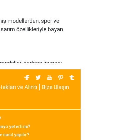
enmiş modellerden, spor ve
arım özellikleriyle bayan
Bu modeller, sadece zamanı
 da içinde barındırarak
Hakları ve Alıntı
Bize Ulaşın
ır. Minimalist tasarımları, zarif
görünüm sunar.
?
anyo yeterli mi?
 nasıl yapılır?
ayanıklılık ve şıklığı bir araya