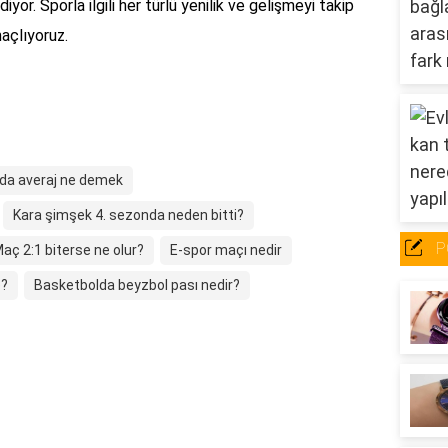
diyor. Sporla ilgili her türlü yenilik ve gelişmeyi takip
açlıyoruz.
da averaj ne demek
Kara şimşek 4. sezonda neden bitti?
P
aç 2:1 biterse ne olur?
E-spor maçı nedir
e?
Basketbolda beyzbol pası nedir?