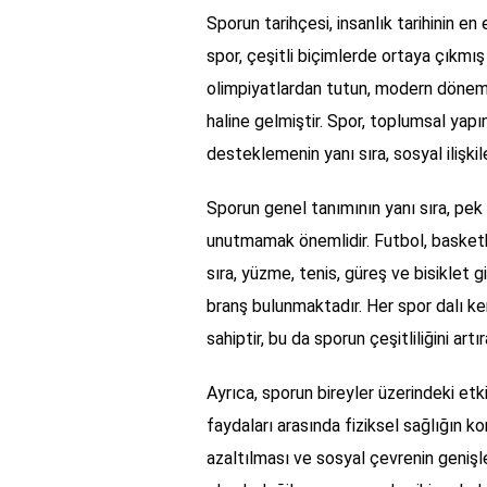
Sporun tarihçesi, insanlık tarihinin e
spor, çeşitli biçimlerde ortaya çıkmı
olimpiyatlardan tutun, modern dönemde
haline gelmiştir. Spor, toplumsal yapını
desteklemenin yanı sıra, sosyal ilişkile
Sporun genel tanımının yanı sıra, pek ç
unutmamak önemlidir. Futbol, basketbo
sıra, yüzme, tenis, güreş ve bisiklet g
branş bulunmaktadır. Her spor dalı ke
sahiptir, bu da sporun çeşitliliğini artı
Ayrıca, sporun bireyler üzerindeki etk
faydaları arasında fiziksel sağlığın ko
azaltılması ve sosyal çevrenin genişlet