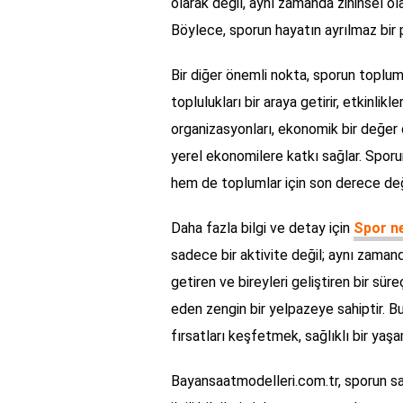
olarak değil, aynı zamanda zihinsel ola
Böylece, sporun hayatın ayrılmaz bi
Bir diğer önemli nokta, sporun toplum
toplulukları bir araya getirir, etkinlik
organizasyonları, ekonomik bir değer o
yerel ekonomilere katkı sağlar. Sporu
hem de toplumlar için son derece değe
Daha fazla bilgi ve detay için
Spor ne
sadece bir aktivite değil; aynı zamand
getiren ve bireyleri geliştiren bir süreç
eden zengin bir yelpazeye sahiptir. 
fırsatları keşfetmek, sağlıklı bir ya
Bayansaatmodelleri.com.tr, sporun sağl