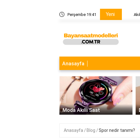
Yeni
 nedir?
Perşembe 19:41
Akıllı s
Anasayfa
‹
 Saat Modelleri
Moda Akıllı Saat
Anasayfa
Blog
Spor nedir tanımı?