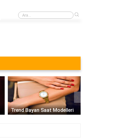
›
En sert çelik hangisi?
›
Trend Bayan Saat Modelleri
Bayan Akıllı Saat Model