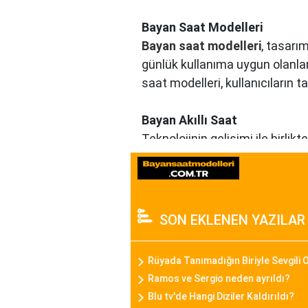
Bayan Saat Modelleri
Bayan saat modelleri
, tasarım
günlük kullanıma uygun olanla
saat modelleri, kullanıcıların 
Bayan Akıllı Saat
Teknolojinin gelişimi ile birli
göstermekle kalmayıp, fitness t
günümüz kadınının aktif yaşam
Daniel Klein Bayan Saat
SON EKLENEN YAZILAR
Daniel Klein, şıklık ve kaliteyi
detayları ve kaliteli malzemeler
Rüyada Tanımadığın Biriyle Sevgili
Ramos ve Sergio neden ayrıldı?
Casio Bayan Saat
Blu tv'de Hangi Diziler Kaldırıldı?
Casio, sağlamlığı ve fonksiyonel