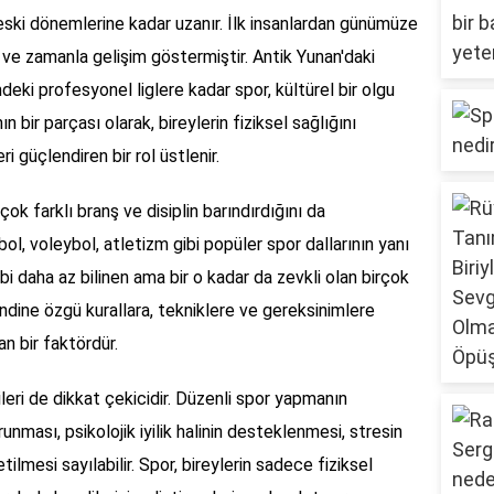
n eski dönemlerine kadar uzanır. İlk insanlardan günümüze
ş ve zamanla gelişim göstermiştir. Antik Yunan'daki
ki profesyonel liglere kadar spor, kültürel bir olgu
n bir parçası olarak, bireylerin fiziksel sağlığını
ri güçlendiren bir rol üstlenir.
ok farklı branş ve disiplin barındırdığını da
l, voleybol, atletizm gibi popüler spor dallarının yanı
ibi daha az bilinen ama bir o kadar da zevkli olan birçok
ndine özgü kurallara, tekniklere ve gereksinimlere
ran bir faktördür.
ileri de dikkat çekicidir. Düzenli spor yapmanın
runması, psikolojik iyilik halinin desteklenmesi, stresin
ilmesi sayılabilir. Spor, bireylerin sadece fiziksel