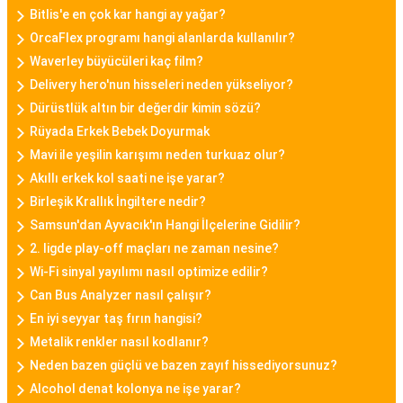
Bitlis'e en çok kar hangi ay yağar?
sunar.
OrcaFlex programı hangi alanlarda kullanılır?
Waverley büyücüleri kaç film?
Daniel Klein Bayan Saat
Delivery hero'nun hisseleri neden yükseliyor?
Daniel Klein, şıklık ve kaliteyi bir araya getiren
Dürüstlük altın bir değerdir kimin sözü?
bayan saat modelleriyle bilinen bir markadır.
Rüyada Erkek Bebek Doyurmak
Minimalist tasarımları, zarif detayları ve kaliteli
Mavi ile yeşilin karışımı neden turkuaz olur?
malzemeleriyle Daniel Klein bayan saatleri,
Akıllı erkek kol saati ne işe yarar?
kullanıcılarına tarz bir görünüm sunar.
Birleşik Krallık İngiltere nedir?
Samsun'dan Ayvacık'ın Hangi İlçelerine Gidilir?
Casio Bayan Saat
2. ligde play-off maçları ne zaman nesine?
Casio, sağlamlığı ve fonksiyonelliği ile tanınan bir
Wi-Fi sinyal yayılımı nasıl optimize edilir?
markadır. Casio bayan saat modelleri, dayanıklılık
Can Bus Analyzer nasıl çalışır?
ve şıklığı bir araya getirerek spor ve günlük
En iyi seyyar taş fırın hangisi?
kullanıma uygun seçenekler sunar.
Metalik renkler nasıl kodlanır?
Neden bazen güçlü ve bazen zayıf hissediyorsunuz?
Fossil Bayan Saat
Alcohol denat kolonya ne işe yarar?