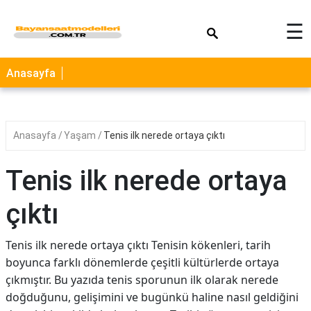
×
☰
Anasayfa
Anasayfa
Yaşam
Tenis ilk nerede ortaya çıktı
Tenis ilk nerede ortaya
çıktı
Tenis ilk nerede ortaya çıktı Tenisin kökenleri, tarih
boyunca farklı dönemlerde çeşitli kültürlerde ortaya
çıkmıştır. Bu yazıda tenis sporunun ilk olarak nerede
doğduğunu, gelişimini ve bugünkü haline nasıl geldiğini