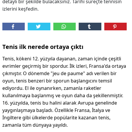
detaylı bir şekilde bulacaksınız. Tarihi süreçte tennisin
izlerini keşfedin.
Tenis ilk nerede ortaya çıktı
Tenis, kökeni 12. yüzyıla dayanan, zaman içinde çeşitli
evrimler geçirmiş bir spordur. İlk izleri, Fransa'da ortaya
çıkmıştır. O dönemde "jeu de paume" adı verilen bir
oyun, tenis benzeri bir sporun başlangıcını temsil
ediyordu. El ile oynanırken, zamanla raketler
kullanılmaya başlanmış ve oyun daha da şekillenmiştir.
16. yüzyılda, tenis bu halini alarak Avrupa genelinde
yaygınlaşmaya başladı. Özellikle Fransa, İtalya ve
İngiltere gibi ülkelerde popülarite kazanan tenis,
zamanla tüm dünyaya yayıldı.