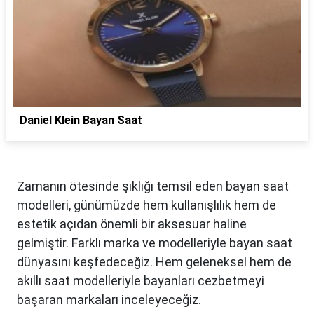
Daniel Klein Bayan Saat
Zamanın ötesinde şıklığı temsil eden bayan saat
modelleri, günümüzde hem kullanışlılık hem de
estetik açıdan önemli bir aksesuar haline
gelmiştir. Farklı marka ve modelleriyle bayan saat
dünyasını keşfedeceğiz. Hem geleneksel hem de
akıllı saat modelleriyle bayanları cezbetmeyi
başaran markaları inceleyeceğiz.