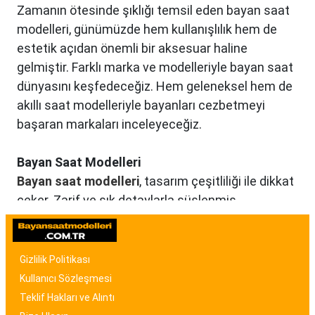
Zamanın ötesinde şıklığı temsil eden bayan saat
modelleri, günümüzde hem kullanışlılık hem de
estetik açıdan önemli bir aksesuar haline
gelmiştir. Farklı marka ve modelleriyle bayan saat
dünyasını keşfedeceğiz. Hem geleneksel hem de
akıllı saat modelleriyle bayanları cezbetmeyi
başaran markaları inceleyeceğiz.
Bayan Saat Modelleri
Bayan saat modelleri
, tasarım çeşitliliği ile dikkat
çeker. Zarif ve şık detaylarla süslenmiş
modellerden, spor ve günlük kullanıma uygun
olanlara kadar birçok seçenek mevcuttur. Renk,
malzeme ve tasarım özellikleriyle bayan saat
Gizlilik Politikası
modelleri, kullanıcıların tarzına uygun seçenekler
Kullanıcı Sözleşmesi
sunar.
Teklif Hakları ve Alıntı