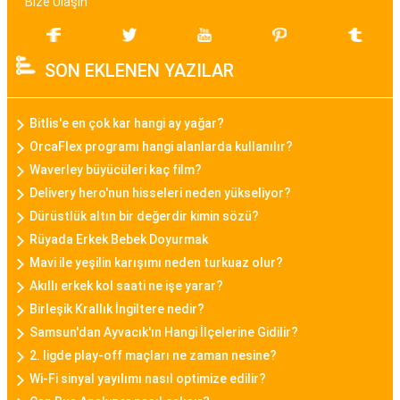
Bize Ulaşın
Bayan Akıllı Saat
Teknolojinin gelişimi ile birlikte bayan akıllı saat
SON EKLENEN YAZILAR
modelleri de popülerlik kazanmıştır. Bu modeller,
sadece zamanı göstermekle kalmayıp, fitness
takibi, çağrı bildirimleri, müzik kontrolü gibi
Bitlis'e en çok kar hangi ay yağar?
fonksiyonları da içinde barındırarak günümüz
OrcaFlex programı hangi alanlarda kullanılır?
kadınının aktif yaşam tarzına uygun bir seçenek
Waverley büyücüleri kaç film?
sunar.
Delivery hero'nun hisseleri neden yükseliyor?
Dürüstlük altın bir değerdir kimin sözü?
Daniel Klein Bayan Saat
Rüyada Erkek Bebek Doyurmak
Daniel Klein, şıklık ve kaliteyi bir araya getiren
Mavi ile yeşilin karışımı neden turkuaz olur?
bayan saat modelleriyle bilinen bir markadır.
Akıllı erkek kol saati ne işe yarar?
Birleşik Krallık İngiltere nedir?
Minimalist tasarımları, zarif detayları ve kaliteli
Samsun'dan Ayvacık'ın Hangi İlçelerine Gidilir?
malzemeleriyle Daniel Klein bayan saatleri,
2. ligde play-off maçları ne zaman nesine?
kullanıcılarına tarz bir görünüm sunar.
Wi-Fi sinyal yayılımı nasıl optimize edilir?