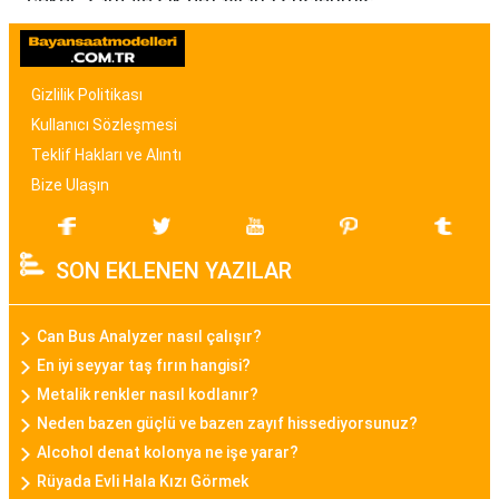
çeker. Zarif ve şık detaylarla süslenmiş
modellerden, spor ve günlük kullanıma uygun
olanlara kadar birçok seçenek mevcuttur. Renk,
malzeme ve tasarım özellikleriyle bayan saat
Gizlilik Politikası
modelleri, kullanıcıların tarzına uygun seçenekler
Kullanıcı Sözleşmesi
sunar.
Teklif Hakları ve Alıntı
Bize Ulaşın
Bayan Akıllı Saat
Teknolojinin gelişimi ile birlikte bayan akıllı saat
SON EKLENEN YAZILAR
modelleri de popülerlik kazanmıştır. Bu modeller,
sadece zamanı göstermekle kalmayıp, fitness
takibi, çağrı bildirimleri, müzik kontrolü gibi
Can Bus Analyzer nasıl çalışır?
fonksiyonları da içinde barındırarak günümüz
En iyi seyyar taş fırın hangisi?
kadınının aktif yaşam tarzına uygun bir seçenek
Metalik renkler nasıl kodlanır?
sunar.
Neden bazen güçlü ve bazen zayıf hissediyorsunuz?
Alcohol denat kolonya ne işe yarar?
Daniel Klein Bayan Saat
Rüyada Evli Hala Kızı Görmek