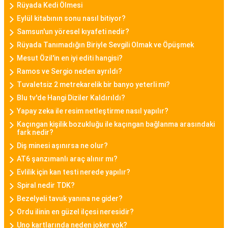
Daniel Klein, şıklık ve kaliteyi bir araya getiren
Rüyada Kedi Ölmesi
bayan saat modelleriyle bilinen bir markadır.
Eylül kitabının sonu nasıl bitiyor?
Samsun'un yöresel kıyafeti nedir?
Minimalist tasarımları, zarif detayları ve kaliteli
Rüyada Tanımadığın Biriyle Sevgili Olmak ve Öpüşmek
malzemeleriyle Daniel Klein bayan saatleri,
Mesut Özil'in en iyi editi hangisi?
kullanıcılarına tarz bir görünüm sunar.
Ramos ve Sergio neden ayrıldı?
Tuvaletsiz 2 metrekarelik bir banyo yeterli mi?
Casio Bayan Saat
Blu tv'de Hangi Diziler Kaldırıldı?
Casio, sağlamlığı ve fonksiyonelliği ile tanınan bir
Yapay zeka ile resim netleştirme nasıl yapılır?
markadır. Casio bayan saat modelleri, dayanıklılık
Kaçıngan kişilik bozukluğu ile kaçıngan bağlanma arasındaki
ve şıklığı bir araya getirerek spor ve günlük
fark nedir?
kullanıma uygun seçenekler sunar.
Diş minesi aşınırsa ne olur?
AT6 şanzımanlı araç alınır mı?
Fossil Bayan Saat
Evlilik için kan testi nerede yapılır?
Fossil, vintage ve modern tasarımları başarıyla
Spiral nedir TDK?
birleştiren bayan saat modelleriyle bilinir. Fossil
Bezelyeli tavuk yanına ne gider?
bayan saatleri, özgün detaylar ve kaliteli malzeme
Ordu ilinin en güzel ilçesi neresidir?
kullanımıyla öne çıkar.
Uno kartlarında neden joker yok?