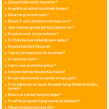
Daniel Klein, şıklık ve kaliteyi bir araya getiren
Şakayık kökü neden faydalıdır?
bayan saat modelleriyle bilinen bir markadır.
Arçelik'in en kaliteli buzdolabı hangisi?
Dijital vergi sistemi nedir?
Minimalist tasarımları, zarif detayları ve kaliteli
Bilsem 3. sınıf deneme sınavı kaç soru?
malzemeleriyle Daniel Klein bayan saatleri,
Spor lisesine girmek için kaç hakkınız var?
kullanıcılarına tarz bir görünüm sunar.
Buspiron nedir ne için kullanılır?
Fortnite’da inşa mekaniği nasıl çalışır?
Casio Bayan Saat
Rüyada Eski Eşle Öpüşmek
Casio, sağlamlığı ve fonksiyonelliği ile tanınan bir
Tüpraş sermaye artırımı ne zaman?
markadır. Casio bayan saat modelleri, dayanıklılık
Ortak miras nedir?
ve şıklığı bir araya getirerek spor ve günlük
Cap no cap ne anlama geliyor?
kullanıma uygun seçenekler sunar.
İndomie Special Noodle Kaç Kalori?
Bloom taksonomisi ne zaman ortaya çıktı?
Fossil Bayan Saat
Fırat AlBayram ve Ceyda Kasabalı hangi filmlerde birlikte
Fossil, vintage ve modern tasarımları başarıyla
oynadı?
birleştiren bayan saat modelleriyle bilinir. Fossil
Bitlis'e en çok kar hangi ay yağar?
bayan saatleri, özgün detaylar ve kaliteli malzeme
OrcaFlex programı hangi alanlarda kullanılır?
kullanımıyla öne çıkar.
Waverley büyücüleri kaç film?