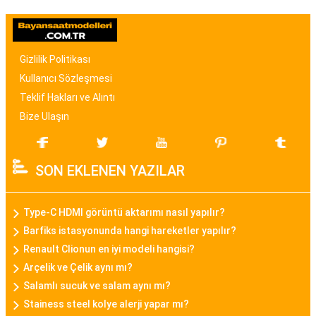
modellerden, spor ve günlük kullanıma uygun
olanlara kadar birçok seçenek mevcuttur. Renk,
malzeme ve tasarım özellikleriyle bayan saat
Gizlilik Politikası
modelleri, kullanıcıların tarzına uygun seçenekler
Kullanıcı Sözleşmesi
sunar.
Teklif Hakları ve Alıntı
Bize Ulaşın
Bayan Akıllı Saat
Teknolojinin gelişimi ile birlikte bayan akıllı saat
SON EKLENEN YAZILAR
modelleri de popülerlik kazanmıştır. Bu modeller,
sadece zamanı göstermekle kalmayıp, fitness
takibi, çağrı bildirimleri, müzik kontrolü gibi
Type-C HDMI görüntü aktarımı nasıl yapılır?
fonksiyonları da içinde barındırarak günümüz
Barfiks istasyonunda hangi hareketler yapılır?
kadınının aktif yaşam tarzına uygun bir seçenek
Renault Clionun en iyi modeli hangisi?
sunar.
Arçelik ve Çelik aynı mı?
Salamlı sucuk ve salam aynı mı?
Daniel Klein Bayan Saat
Stainess steel kolye alerji yapar mı?