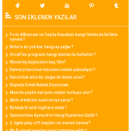
Bayan Akıllı Saat
Teknolojinin gelişimi ile birlikte bayan akıllı saat
SON EKLENEN YAZILAR
modelleri de popülerlik kazanmıştır. Bu modeller,
sadece zamanı göstermekle kalmayıp, fitness
takibi, çağrı bildirimleri, müzik kontrolü gibi
Fırat AlBayram ve Ceyda Kasabalı hangi filmlerde birlikte
oynadı?
fonksiyonları da içinde barındırarak günümüz
Bitlis'e en çok kar hangi ay yağar?
kadınının aktif yaşam tarzına uygun bir seçenek
OrcaFlex programı hangi alanlarda kullanılır?
sunar.
Waverley büyücüleri kaç film?
Delivery hero'nun hisseleri neden yükseliyor?
Daniel Klein Bayan Saat
Dürüstlük altın bir değerdir kimin sözü?
Daniel Klein, şıklık ve kaliteyi bir araya getiren
Rüyada Erkek Bebek Doyurmak
bayan saat modelleriyle bilinen bir markadır.
Mavi ile yeşilin karışımı neden turkuaz olur?
Minimalist tasarımları, zarif detayları ve kaliteli
Akıllı erkek kol saati ne işe yarar?
malzemeleriyle Daniel Klein bayan saatleri,
Birleşik Krallık İngiltere nedir?
kullanıcılarına tarz bir görünüm sunar.
Samsun'dan Ayvacık'ın Hangi İlçelerine Gidilir?
2. ligde play-off maçları ne zaman nesine?
Casio Bayan Saat
Wi-Fi sinyal yayılımı nasıl optimize edilir?