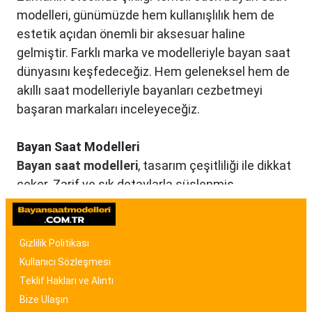
modelleri, günümüzde hem kullanışlılık hem de
estetik açıdan önemli bir aksesuar haline
gelmiştir. Farklı marka ve modelleriyle bayan saat
dünyasını keşfedeceğiz. Hem geleneksel hem de
akıllı saat modelleriyle bayanları cezbetmeyi
başaran markaları inceleyeceğiz.
Bayan Saat Modelleri
Bayan saat modelleri
, tasarım çeşitliliği ile dikkat
çeker. Zarif ve şık detaylarla süslenmiş
modellerden, spor ve günlük kullanıma uygun
olanlara kadar birçok seçenek mevcuttur. Renk,
malzeme ve tasarım özellikleriyle bayan saat
Gizlilik Politikası
modelleri, kullanıcıların tarzına uygun seçenekler
Kullanıcı Sözleşmesi
sunar.
Teklif Hakları ve Alıntı
Bize Ulaşın