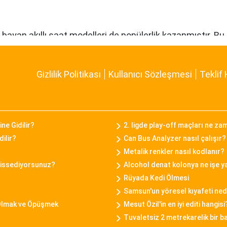
kte bayan akıllı saat modelleri de popülerlik kazanmıştır. 
akibi, çağrı bildirimleri, müzik kontrolü gibi fonksiyonları
 tarzına uygun bir seçenek sunar.
Gizlilik Politikası
Kullanıcı Sözleşmesi
Teklif 
 bir araya getiren bayan saat modelleriyle bilinen bir markad
iyle Daniel Klein bayan saatleri, kullanıcılarına tarz bir 
ne Gidilir?
2. ligde play-off maçları ne z
dilir?
Can Bus Analyzer nasıl çalışır?
Metalik renkler nasıl kodlanır?
liği ile tanınan bir markadır. Casio bayan saat modelleri, d
hissediyorsunuz?
Alcohol denat kolonya ne işe y
anıma uygun seçenekler sunar.
Rüyada Kedi Ölmesi
Samsun'un yöresel kıyafeti ned
 Olmak ve Öpüşmek
Mesut Özil'in en iyi editi hangisi
ımları başarıyla birleştiren bayan saat modelleriyle bilini
Tuvaletsiz 2 metrekarelik bir b
llanımıyla öne çıkar.