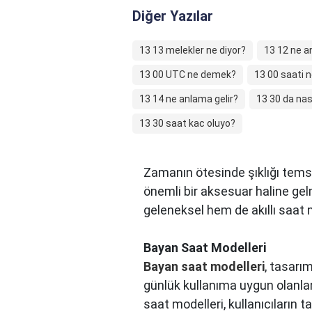
Diğer Yazılar
13 13 melekler ne diyor?
13 12 ne a
13 00 UTC ne demek?
13 00 saati n
13 14 ne anlama gelir?
13 30 da nası
13 30 saat kac oluyo?
Zamanın ötesinde şıklığı tems
önemli bir aksesuar haline gel
geleneksel hem de akıllı saat
Bayan Saat Modelleri
Bayan saat modelleri
, tasarım
günlük kullanıma uygun olanla
saat modelleri, kullanıcıların 