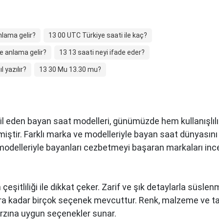
nlama gelir?
13 00 UTC Türkiye saati ile kaç?
e anlama gelir?
13 13 saati neyi ifade eder?
l yazılır?
13 30 Mu 13.30 mu?
il eden bayan saat modelleri, günümüzde hem kullanışlıl
miştir. Farklı marka ve modelleriyle bayan saat dünyası
 modelleriyle bayanları cezbetmeyi başaran markaları inc
 çeşitliliği ile dikkat çeker. Zarif ve şık detaylarla süsl
ra kadar birçok seçenek mevcuttur. Renk, malzeme ve tas
tarzına uygun seçenekler sunar.