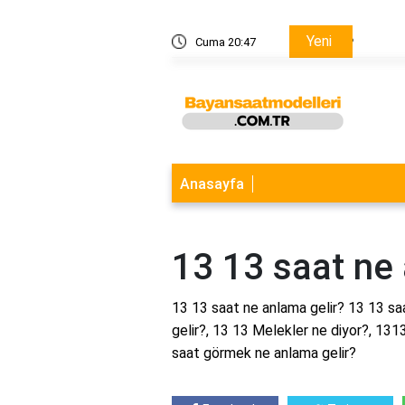
Yeni
 nedir?
Cuma 20:47
Akıllı s
Anasayfa
13 13 saat ne 
13 13 saat ne anlama gelir? 13 13 s
gelir?, 13 13 Melekler ne diyor?, 1313
saat görmek ne anlama gelir?