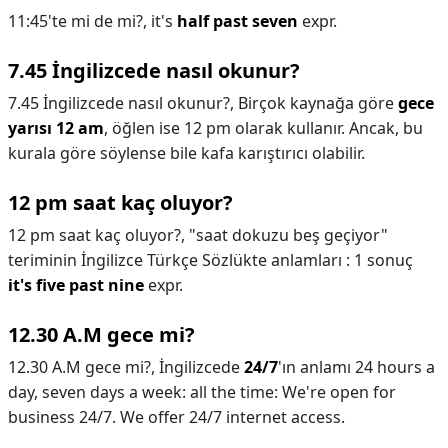
11:45'te mi de mi?,
it's
half past seven
expr.
7.45 İngilizcede nasıl okunur?
7.45 İngilizcede nasıl okunur?,
Birçok kaynağa göre
gece
yarısı 12 am
, öğlen ise 12 pm olarak kullanır. Ancak, bu
kurala göre söylense bile kafa karıştırıcı olabilir.
12 pm saat kaç oluyor?
12 pm saat kaç oluyor?,
"saat dokuzu beş geçiyor"
teriminin İngilizce Türkçe Sözlükte anlamları : 1 sonuç
it's five past nine
expr.
12.30 A.M gece mi?
12.30 A.M gece mi?,
İngilizcede
24/7
'ın anlamı 24 hours a
day, seven days a week: all the time: We're open for
business 24/7. We offer 24/7 internet access.