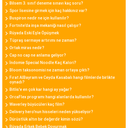
takibi, çağrı bildirimleri, müzik kontrolü gibi
Bilsem 3. sınıf deneme sınavı kaç soru?
fonksiyonları da içinde barındırarak günümüz
Spor lisesine girmek için kaç hakkınız var?
kadınının aktif yaşam tarzına uygun bir seçenek
Buspiron nedir ne için kullanılır?
sunar.
Fortnite’da inşa mekaniği nasıl çalışır?
Rüyada Eski Eşle Öpüşmek
Daniel Klein Bayan Saat
Tüpraş sermaye artırımı ne zaman?
Daniel Klein, şıklık ve kaliteyi bir araya getiren
Ortak miras nedir?
bayan saat modelleriyle bilinen bir markadır.
Cap no cap ne anlama geliyor?
İndomie Special Noodle Kaç Kalori?
Minimalist tasarımları, zarif detayları ve kaliteli
Bloom taksonomisi ne zaman ortaya çıktı?
malzemeleriyle Daniel Klein bayan saatleri,
Fırat AlBayram ve Ceyda Kasabalı hangi filmlerde birlikte
kullanıcılarına tarz bir görünüm sunar.
oynadı?
Bitlis'e en çok kar hangi ay yağar?
Casio Bayan Saat
OrcaFlex programı hangi alanlarda kullanılır?
Casio, sağlamlığı ve fonksiyonelliği ile tanınan bir
Waverley büyücüleri kaç film?
markadır. Casio bayan saat modelleri, dayanıklılık
Delivery hero'nun hisseleri neden yükseliyor?
ve şıklığı bir araya getirerek spor ve günlük
Dürüstlük altın bir değerdir kimin sözü?
kullanıma uygun seçenekler sunar.
Rüyada Erkek Bebek Doyurmak