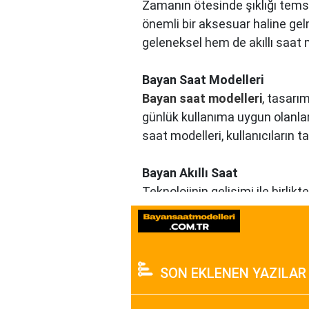
Zamanın ötesinde şıklığı tems
önemli bir aksesuar haline gel
geleneksel hem de akıllı saat
Bayan Saat Modelleri
Bayan saat modelleri
, tasarım
günlük kullanıma uygun olanla
saat modelleri, kullanıcıların 
Bayan Akıllı Saat
Teknolojinin gelişimi ile birli
göstermekle kalmayıp, fitness t
günümüz kadınının aktif yaşam
Daniel Klein Bayan Saat
SON EKLENEN YAZILAR
Daniel Klein, şıklık ve kaliteyi
detayları ve kaliteli malzemeler