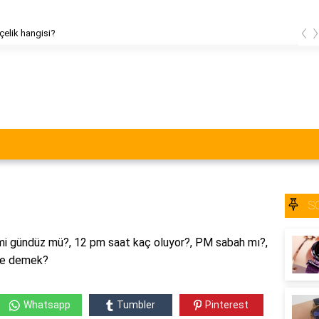
‹
Ecco saat hangi ülkenin?
S
 gündüz mü?, 12 pm saat kaç oluyor?, PM sabah mı?,
ne demek?
Whatsapp
Tumbler
Pinterest