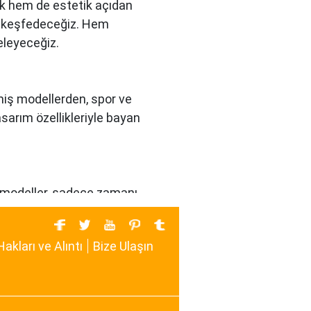
ık hem de estetik açıdan
nı keşfedeceğiz. Hem
eleyeceğiz.
enmiş modellerden, spor ve
arım özellikleriyle bayan
Bu modeller, sadece zamanı
 da içinde barındırarak
Hakları ve Alıntı
Bize Ulaşın
ır. Minimalist tasarımları, zarif
görünüm sunar.