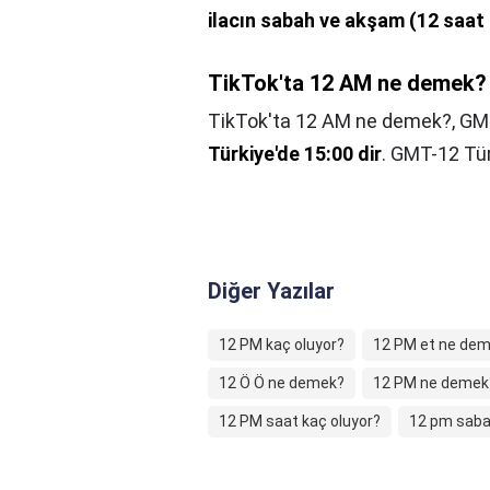
ilacın sabah ve akşam (12 saat ar
TikTok'ta 12 AM ne demek?
TikTok'ta 12 AM ne demek?,
GM
Türkiye'de 15:00 dir
. GMT-12 Tür
Diğer Yazılar
12 PM kaç oluyor?
12 PM et ne de
12 Ö Ö ne demek?
12 PM ne demek
12 PM saat kaç oluyor?
12 pm saba