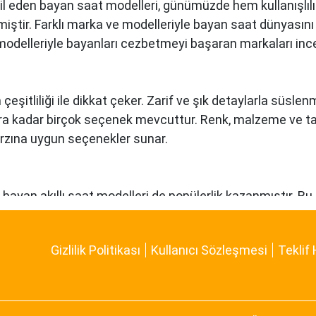
il eden bayan saat modelleri, günümüzde hem kullanışlıl
miştir. Farklı marka ve modelleriyle bayan saat dünyası
 modelleriyle bayanları cezbetmeyi başaran markaları inc
 çeşitliliği ile dikkat çeker. Zarif ve şık detaylarla süsl
ra kadar birçok seçenek mevcuttur. Renk, malzeme ve tas
tarzına uygun seçenekler sunar.
kte bayan akıllı saat modelleri de popülerlik kazanmıştır. 
akibi, çağrı bildirimleri, müzik kontrolü gibi fonksiyonları
 tarzına uygun bir seçenek sunar.
Gizlilik Politikası
Kullanıcı Sözleşmesi
Teklif 
 bir araya getiren bayan saat modelleriyle bilinen bir markad
iyle Daniel Klein bayan saatleri, kullanıcılarına tarz bir 