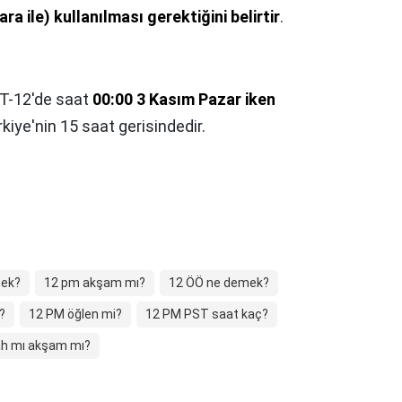
a ile) kullanılması gerektiğini belirtir
.
T-12'de saat
00:00 3 Kasım Pazar iken
kiye'nin 15 saat gerisindedir.
mek?
12 pm akşam mı?
12 ÖÖ ne demek?
?
12 PM öğlen mi?
12 PM PST saat kaç?
h mı akşam mı?