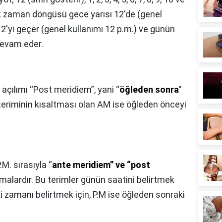
ik zaman döngüsü gece yarısı 12'de (genel
2'yi geçer (genel kullanımı 12 p.m.) ve günün
devam eder.
açılımı “Post meridiem”, yani “
öğleden sonra
”
teriminin kısaltması olan AM ise öğleden önceyi
M. sırasıyla “
ante meridiem” ve “post
alardır. Bu terimler günün saatini belirtmek
eki zamanı belirtmek için, P.M ise öğleden sonraki