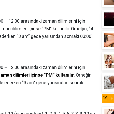
 – 12:00 arasındaki zaman dilimlerini için
man dilimleri içinse “PM” kullanılır. Örneğin; “4
ederken “3 am” gece yarısından sonraki 03:00'ı
00 – 12:00 arasındaki zaman dilimlerini için
aman dilimleri içinse “PM” kullanılır
. Örneğin;
ade ederken “3 am” gece yarısından sonraki
P
ot; 12 (sıfırı gösterir), 1, 2, 3, 4, 5, 6, 7, 8, 9, 10 ve