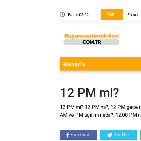
Yeni
ik hangisi?
Pazar 08:22
Anasayfa
12 PM mi?
12 PM mi? 12 PM mi?, 12 PM gece mi
AM ve PM açılımı nedir?, 12.00 PM 
Facebook
Twitter