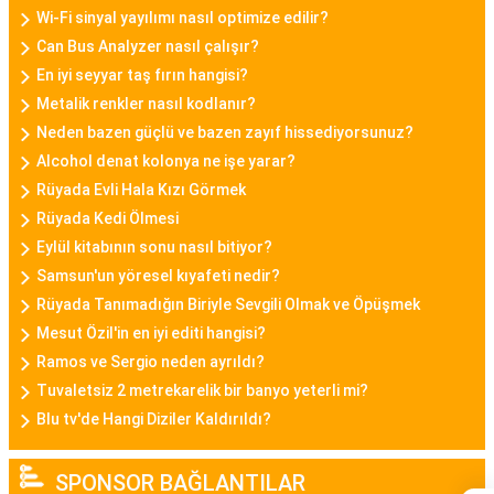
Wi-Fi sinyal yayılımı nasıl optimize edilir?
malzemeleriyle Daniel Klein bayan saatleri,
Can Bus Analyzer nasıl çalışır?
kullanıcılarına tarz bir görünüm sunar.
En iyi seyyar taş fırın hangisi?
Metalik renkler nasıl kodlanır?
Casio Bayan Saat
Neden bazen güçlü ve bazen zayıf hissediyorsunuz?
Casio, sağlamlığı ve fonksiyonelliği ile tanınan bir
Alcohol denat kolonya ne işe yarar?
markadır. Casio bayan saat modelleri, dayanıklılık
Rüyada Evli Hala Kızı Görmek
ve şıklığı bir araya getirerek spor ve günlük
Rüyada Kedi Ölmesi
kullanıma uygun seçenekler sunar.
Eylül kitabının sonu nasıl bitiyor?
Samsun'un yöresel kıyafeti nedir?
Fossil Bayan Saat
Rüyada Tanımadığın Biriyle Sevgili Olmak ve Öpüşmek
Fossil, vintage ve modern tasarımları başarıyla
Mesut Özil'in en iyi editi hangisi?
birleştiren bayan saat modelleriyle bilinir. Fossil
Ramos ve Sergio neden ayrıldı?
bayan saatleri, özgün detaylar ve kaliteli malzeme
Tuvaletsiz 2 metrekarelik bir banyo yeterli mi?
kullanımıyla öne çıkar.
Blu tv'de Hangi Diziler Kaldırıldı?
Altın Saat Bayan
SPONSOR BAĞLANTILAR