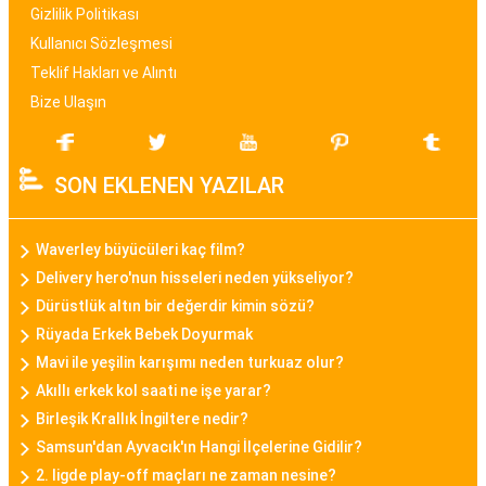
malzeme ve tasarım özellikleriyle bayan saat
Gizlilik Politikası
modelleri, kullanıcıların tarzına uygun seçenekler
Kullanıcı Sözleşmesi
sunar.
Teklif Hakları ve Alıntı
Bize Ulaşın
Bayan Akıllı Saat
Teknolojinin gelişimi ile birlikte bayan akıllı saat
SON EKLENEN YAZILAR
modelleri de popülerlik kazanmıştır. Bu modeller,
sadece zamanı göstermekle kalmayıp, fitness
takibi, çağrı bildirimleri, müzik kontrolü gibi
Waverley büyücüleri kaç film?
fonksiyonları da içinde barındırarak günümüz
Delivery hero'nun hisseleri neden yükseliyor?
kadınının aktif yaşam tarzına uygun bir seçenek
Dürüstlük altın bir değerdir kimin sözü?
sunar.
Rüyada Erkek Bebek Doyurmak
Mavi ile yeşilin karışımı neden turkuaz olur?
Daniel Klein Bayan Saat
Akıllı erkek kol saati ne işe yarar?
Daniel Klein, şıklık ve kaliteyi bir araya getiren
Birleşik Krallık İngiltere nedir?
bayan saat modelleriyle bilinen bir markadır.
Samsun'dan Ayvacık'ın Hangi İlçelerine Gidilir?
2. ligde play-off maçları ne zaman nesine?
Minimalist tasarımları, zarif detayları ve kaliteli