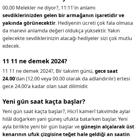
00.00 Melekler ne diyor?,
11:11'in anlamı
sevdiklerinizden gelen bir armağanın işaretidir ve
yakında görünecektir
. Hediyenin ücreti çok fala olmasa
da manevi anlamda değeri oldukça yüksektir. Yakın
gelecekte sevdiklerinizin alacağı hediyeler sizi çok mutlu
edecek.
11 11 ne demek 2024?
11 11 ne demek 2024?,
Bir takvim günü,
gece saat
24.00
'dan (12.00 veya 00.00 olarak da adlandırılır) ertesi
gece 24.00'a kadar olan saat dilimidir.
Yeni gün saat kaçta başlar?
Yeni gün saat kaçta başlar?,
Hicrî kamerî takvimde aylar
hilâl doğarken yani güneş ufukta batarken başlar. Yeni
ayla birlikte yeni bir gün başlar ve
güneşin alçalarak üst
kenarının ufuk çizgisine teğet hale geldiği an saatin